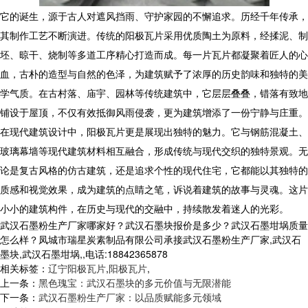
它的诞生，源于古人对遮风挡雨、守护家园的不懈追求。历经千年传承，
其制作工艺不断演进。传统的阳极瓦片采用优质陶土为原料，经揉泥、制
坯、晾干、烧制等多道工序精心打造而成。每一片瓦片都凝聚着匠人的心
血，古朴的造型与自然的色泽，为建筑赋予了浓厚的历史韵味和独特的美
学气质。在古村落、庙宇、园林等传统建筑中，它层层叠叠，错落有致地
铺设于屋顶，不仅有效抵御风雨侵袭，更为建筑增添了一份宁静与庄重。
在现代建筑设计中，阳极瓦片更是展现出独特的魅力。它与钢筋混凝土、
玻璃幕墙等现代建筑材料相互融合，形成传统与现代交织的独特景观。无
论是复古风格的仿古建筑，还是追求个性的现代住宅，它都能以其独特的
质感和视觉效果，成为建筑的点睛之笔，诉说着建筑的故事与灵魂。这片
小小的建筑构件，在历史与现代的交融中，持续散发着迷人的光彩。
武汉石墨粉生产厂家哪家好？武汉石墨块报价是多少？武汉石墨坩埚质量
怎么样？凤城市瑞星炭素制品有限公司承接武汉石墨粉生产厂家,武汉石
墨块,武汉石墨坩埚,,电话:18842365878
相关标签：
辽宁阳极瓦片
,
阳极瓦片
,
上一条：
黑色瑰宝：武汉石墨块的多元价值与无限潜能
下一条：
武汉石墨粉生产厂家：以品质赋能多元领域